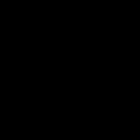
刀片电池、DM混动、CTB电池车身一体化、易四方、云辇等一系列颠覆