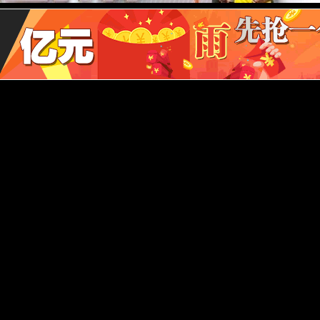
迪第500万辆新能源汽车——腾势N7
上坚持了20年才迎来如今的高速发展。即使在造车之初受到各界的质疑和
截至目前，比亚迪拥有11个研究院，超9万研发人员，研发总投入超千亿，