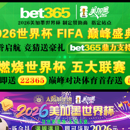
lose menu
团介绍
创新&研发
产品中心
人才与发展
u (集团介绍)
u (创新&研发)
达成第500万辆新能源汽车下线
u (产品中心)
nu (人才与发展)
u (新闻中心)
第500万辆新能源汽车下线
9428cn太阳集团古天乐
点击：
471
现场。比亚迪迎来了第500万辆新能源汽车的正式下线，并成为全球首家