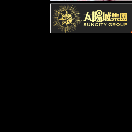
王传福向罗振宇交付比亚
作为新能源汽车行业最早的参与者和推动者，比亚迪在这条道路
比亚迪仍坚定迈入新能源汽车这一“无人区”，并始终坚持技术创新。