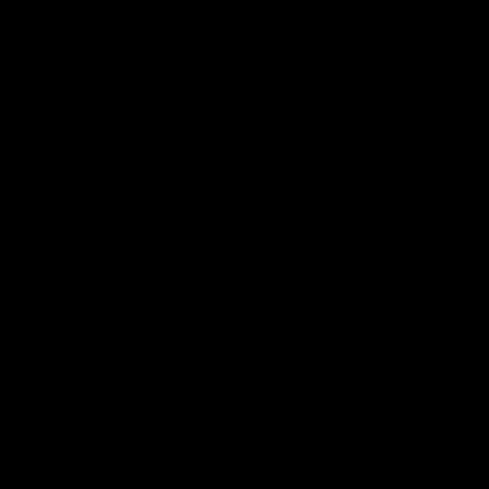
人用一个
由中国生
新能源汽