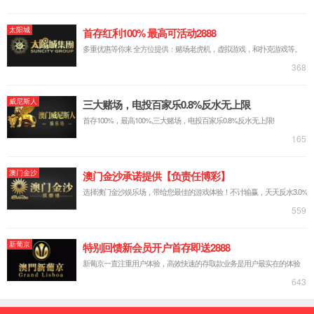
2023年7月汽车工业产销情况
7月，在去年同期高基数影响下，叠加传统车市淡季，产销
节奏有所...
2023 / 08 / 21
了解更多