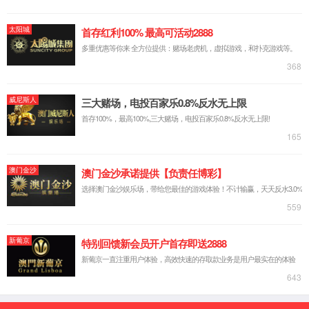
endowa@endowa-auto.com
江苏省苏州市姑苏区工业园区胜浦街道淞北路28号
版权所有 © 9428cn太阳集团古天乐
网站地图
苏ICP备2023026171号-1
苏公网安备32059002006415号
高端建站：海之睿
中文
EN
XML 地图
技术支持：海之睿