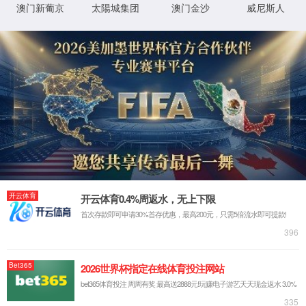
暂无信息
/ 服务热线 /
0512-67997980-885