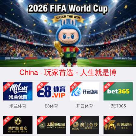
中国·9428cn太阳集团(古天乐)股份有限公司-Official website
9428cn太阳集团古天乐
Close menu
9428cn太阳集团官网
Open submenu (集团介绍)
集团介绍
4
9428cn太阳集团古天乐集团
Open submenu (创新&研发)
创新&研发
4
Open submenu (产品中心)
产品中心
8
Open submenu (人才与发展
人才与发展
3
Open submenu (新闻中心)
新闻中心
1
校园招聘
苏州9428cn太阳集团古天乐
东南电器
常州9428cn太阳集团古天乐
恩都模塑
宁波9428cn太阳集团古天乐