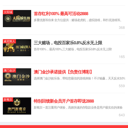
瞪羚企业
2021年金鸡湖合伙人