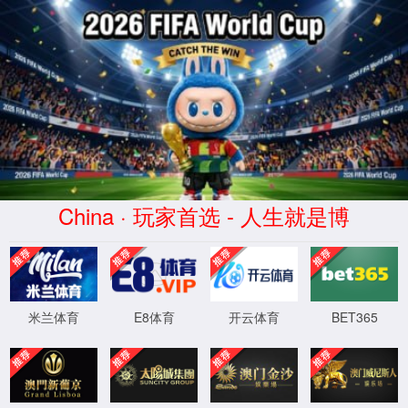
中国·9428cn太阳集团(古天乐)股份有限公司-Official website
9428cn太阳集团古天乐
Close menu
9428cn太阳集团官网
Open submenu (集团介绍)
集团介绍
4
9428cn太阳集团古天乐集团
Open submenu (创新&研发)
创新&研发
4
Open submenu (产品中心)
集团荣誉
产品中心
8
Open submenu (人才与发展
人才与发展
3
踔厉奋发，载誉前行
Open submenu (新闻中心)
新闻中心
1
9428cn太阳集团官网
/
集团介绍
/
集团荣誉