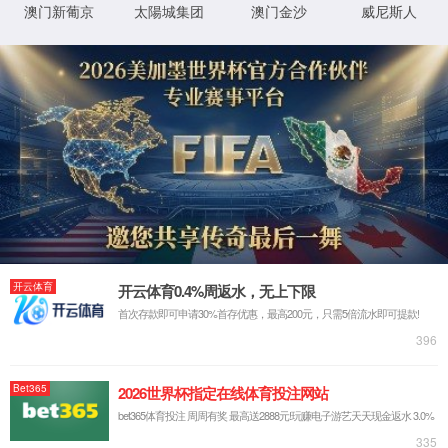
江苏省双创人才
金鸡湖科技领军