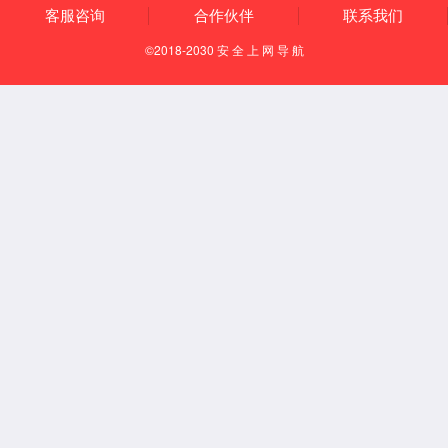
邓白氏注册认证企业
苏州市独角兽培育
国家级专精特新“小巨人”
江苏省工程技术研究中心
江苏省研究生工作站
高新技术企业证书