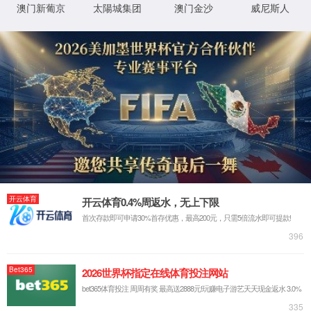
暂无信息
/ 服务热线 /
0512-67997980-885