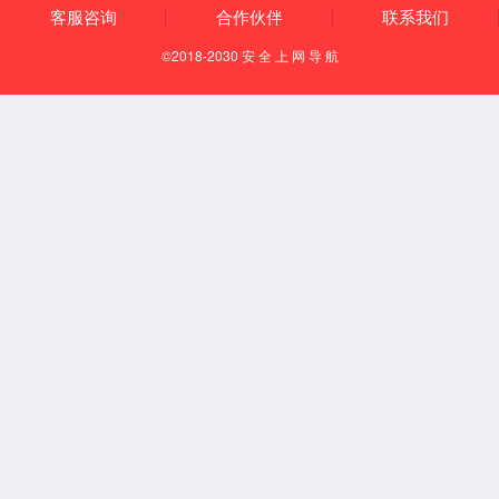
车门限位电机
电动充电小门
高度记忆调节阀
打气泵