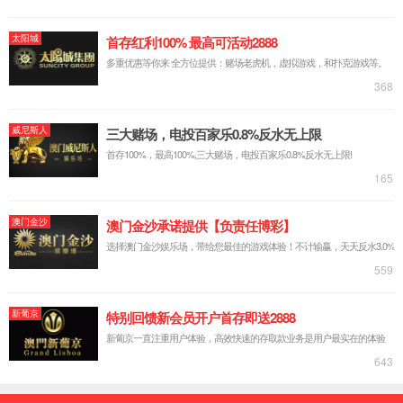
endowa@endowa-auto.com
江苏省苏州市姑苏区工业园区胜浦街道淞北路28号
版权所有 © 9428cn太阳集团古天乐
网站地图
苏ICP备2023026171号-1
苏公网安备32059002006415号
高端建站：海之睿
中文
EN
XML 地图
技术支持：海之睿