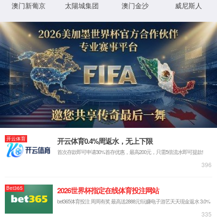
力总成零部件评选中获评优秀奖。这是对我司团队长期以来不懈努
力的认可和鼓励，也标志着公司在电子水泵领域的创新和研发实力
得到了行业的肯定。
上一篇：
我司获评苏州市“独角兽”培育企业
下一篇：
我司荣获江苏省企业技术中心认定
返回列表