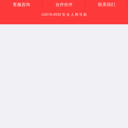
我司认定为苏州工业园区示范智能车间
我司获评苏州市瞪羚企业荣誉称号
新三板挂牌申请获受理 创新驱动开启资本市场新征程
2023年7月汽车工业产销情况