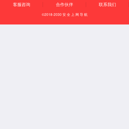
新能源汽车核心零部件研发生产基地正式签约
2022年6月9日，苏州9428cn太阳集团古天乐投资10亿元
建设新能源汽车核心...
2022 / 06 / 09
了解更多