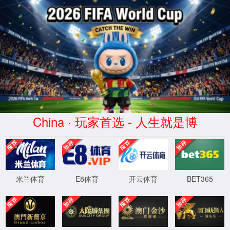
中国·9428cn太阳集团(古天乐)股份有限公司-Official website
9428cn太阳集团古天乐
Close menu
9428cn太阳集团官网
Open submenu (集团介绍)
集团介绍
4
9428cn太阳集团古天乐集团
Open submenu (创新&研发)
创新&研发
4
Open submenu (产品中心)
公司动态
产品中心
8
Open submenu (人才与发展
人才与发展
3
Company news
Open submenu (新闻中心)
关注9428cn太阳集团古天乐动态，把握行业资讯。
新闻中心
1
9428cn太阳集团官网
/
新闻中心
/
公司动态