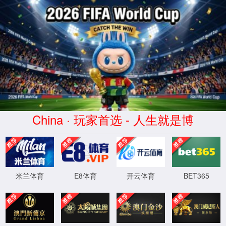
中国·9428cn太阳集团(古天乐)股份有限公司-Official website
9428cn太阳集团古天乐
Close menu
9428cn太阳集团官网
Open submenu (集团介绍)
集团介绍
4
9428cn太阳集团古天乐集团
Open submenu (创新&研发)
创新&研发
4
Open submenu (产品中心)
公司动态
产品中心
8
Open submenu (人才与发展
人才与发展
3
Company news
Open submenu (新闻中心)
关注9428cn太阳集团古天乐动态，把握行业资讯。
新闻中心
1
9428cn太阳集团官网
/
新闻中心
/
公司动态